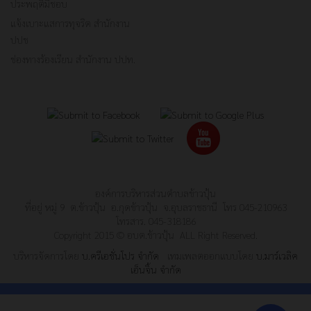
ประพฤติมิชอบ
แจ้งเบาะแสการทุจริต สำนักงาน
ปปช
ช่องทางร้องเรียน สำนักงาน ปปท.
องค์การบริหารส่วนตำบลข้าวปุ้น
ที่อยู่ หมู่ 9 ต.ข้าวปุ้น อ.กุดข้าวปุ้น จ.อุบลราชธานี โทร 045-210963
โทรสาร. 045-318186
Copyright 2015 © อบต.ข้าวปุ้น ALL Right Reserved.
บริหารจัดการโดย
บ.ครีเอชั่นโปร จำกัด
เทมเพลตออกแบบโดย
บ.มาร์เวลิค
เอ็นจิ้น จำกัด