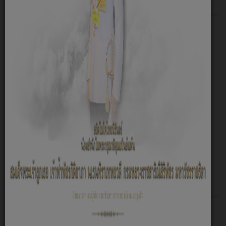
เกี่ยวกับหน่วยงาน
หน้าหลัก
สภาพและข้อมูลพื้นฐาน
วิสัยทัศน์/พันธกิจ
นโยบายการบริหารงาน
แผนอัตรากำลัง
ข้อบัญญัติ
คู่มือสำหรับประชาชน
แผนปฏิบัติการป้องกันการทุจริต อบต.ข้าวปุ้น
รายงานผลการติดตามและประเมินผลแผนพัฒนาท้องถิ่น
โอนงบประมาณรายจ่ายประจำปี
Social Network
9.1 ข้อมูลพื้นฐาน
O1 โครงสร้างและอำนาจหน้าที่
อำนาจหน้าที่