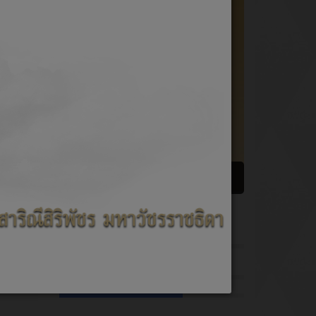
นายก อบต.