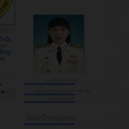
 ยาตรา
าวปุ้น
การ
ิ่งปลูก
มาณ
นางศฺริวรรณ หวังชื่น
ิด
ปลัดองค์การบริหารส่วนตำบลข้าวปุ้น
97
โทร 0862558732
โครงสร้างหน่วยงาน