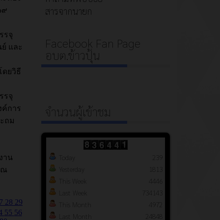
สารจากนายก
Facebook Fan Page
อบต.ข้าวปุ้น
จำนวนผู้เข้าชม
Today
239
Yesterday
1813
This Week
4446
Last Week
734143
This Month
4972
Last Month
24848