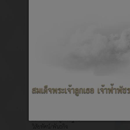
On the road again
This slideshow uses a JQuery script adapted from
Pixedelic
เกี่ยวกับหน่วยงาน
หน้าหลัก
สภาพและข้อมูลพื้นฐาน
วิสัยทัศน์/พันธกิจ