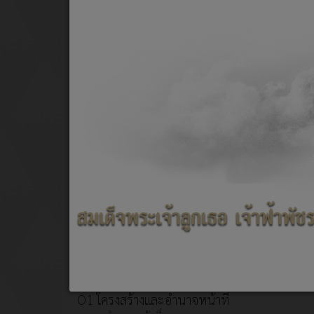
สภาพและข้อมูลพื้นฐาน
มาตรการ
วิสัยทัศน์/พันธกิจ
คำสั่งแ
นโยบายการบริหารงาน
วิเคราะ
แผนอัตรากำลัง
ข้อบัญญัติ
คู่มือสำหรับประชาชน
แผนปฏิบัติการป้องกันการทุจริต
อบต.ข้าวปุ้น
รายงานผลการติดตามและประเมิน
ผลแผนพัฒนาท้องถิ่น
โอนงบประมาณรายจ่ายประจำปี
Social Network
9.1 ข้อมูลพื้นฐาน
O1 โครงสร้างและอำนาจหน้าที่