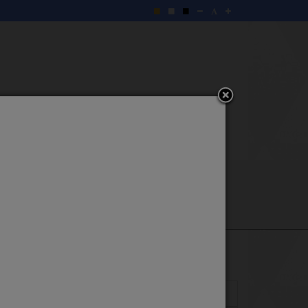
services
Q&Aเว็บบอร์ด
ียน สำนักงาน ปปท.
แสดง
#
ผู้เขียน
ฮิต