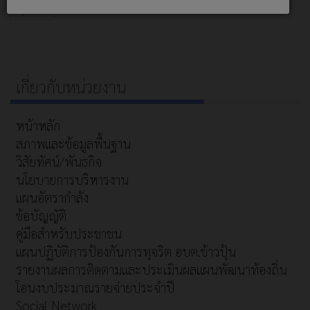
สุดท้าย
เกี่ยวกับหน่วยงาน
หน้าหลัก
สภาพและข้อมูลพื้นฐาน
วิสัยทัศน์/พันธกิจ
นโยบายการบริหารงาน
แผนอัตรากำลัง
ข้อบัญญัติ
คู่มือสำหรับประชาชน
แผนปฏิบัติการป้องกันการทุจริต อบต.ข้าวปุ้น
รายงานผลการติดตามและประเมินผลแผนพัฒนาท้องถิ่น
โอนงบประมาณรายจ่ายประจำปี
Social Network